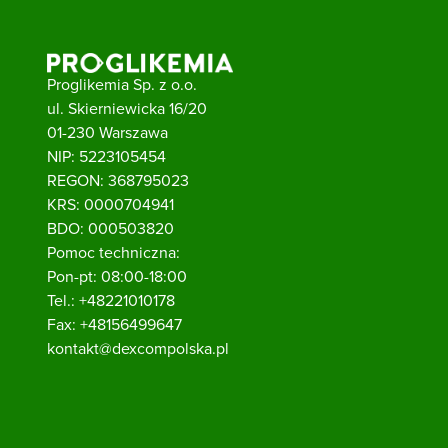
Proglikemia Sp. z o.o.
ul. Skierniewicka 16/20
01-230 Warszawa
NIP: 5223105454
REGON: 368795023
KRS: 0000704941
BDO: 000503820
Pomoc techniczna:
Pon-pt: 08:00-18:00
Tel.:
+48221010178
Fax:
+48156499647
kontakt@dexcompolska.pl