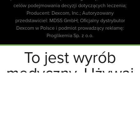
celów podejmowania decyzji dotyczących leczenia;
Producent: Dexcom, Inc.; Autoryzowany
przedstawiciel: MDSS GmbH; Oficjalny dystrybutor
Dexcom w Polsce i podmiot prowadzący reklamę:
Proglikemia Sp. z o.o.
To jest wyrób
medyczny. Używaj
go zgodnie z
instrukcją
używania lub
etykietą.